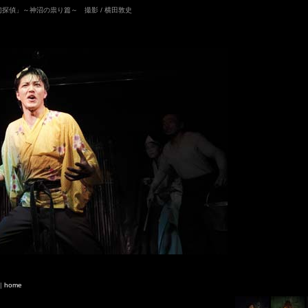
「幻探偵」～神沼の祟り篇～ 撮影 / 横田敦史
|
home