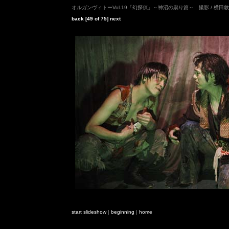
オルガンヴィトーVol.19「幻探偵」～神沼の祟り篇～ 撮影 / 横田
back
[49 of 75]
next
start slideshow
|
beginning
|
home