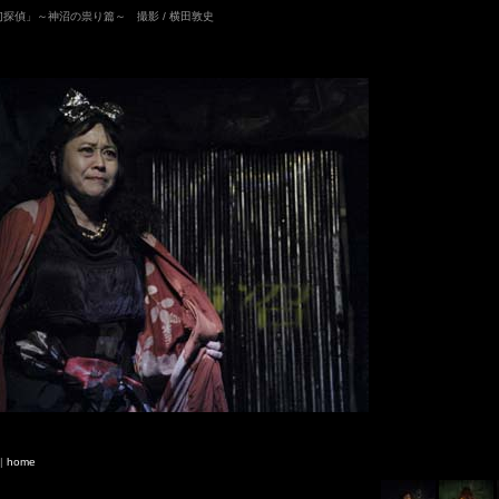
「幻探偵」～神沼の祟り篇～ 撮影 / 横田敦史
|
home