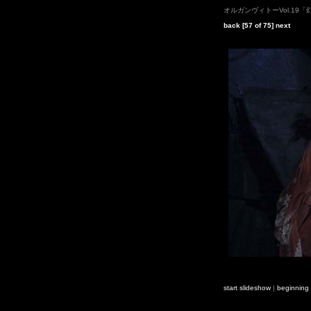
オルガンヴィトーVol.19
back
[57 of 75]
next
start slideshow
|
beginning