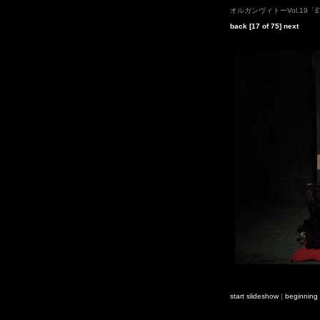
オルガンヴィトーVol.19
back
[17 of 75]
next
start slideshow
|
beginning