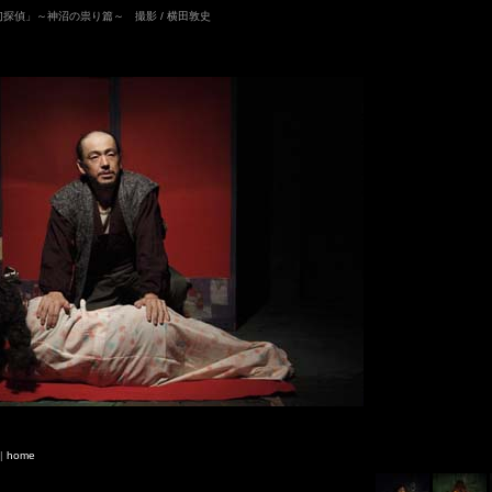
「幻探偵」～神沼の祟り篇～ 撮影 / 横田敦史
|
home