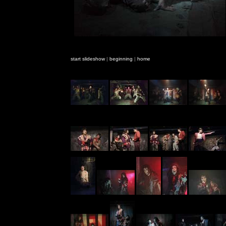
start slideshow
|
beginning
|
home