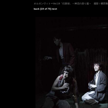
オルガンヴィトーVol.19「幻探偵」～神沼の祟り篇～ 撮影 / 横田
back
[19 of 75]
next