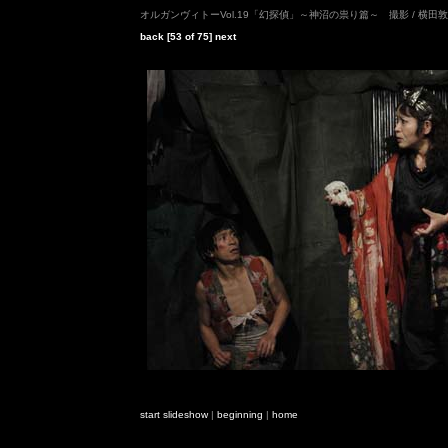
オルガンヴィトーVol.19「幻探偵」～神沼の祟り篇～ 撮影 / 横田
back
[53 of 75]
next
start slideshow
|
beginning
|
home