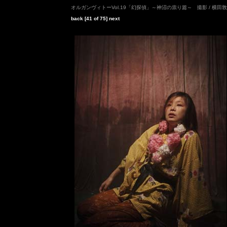
オルガンヴィトーVol.19「幻探偵」～神沼の祟り篇～ 撮影 / 横田
back
[41 of 75]
next