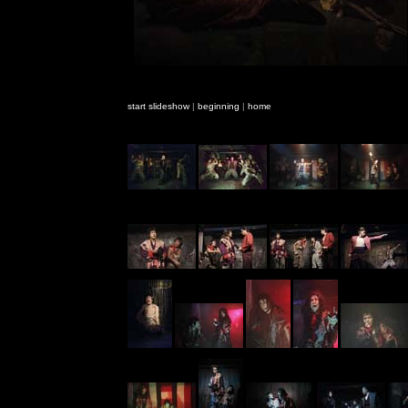
start slideshow
|
beginning
|
home