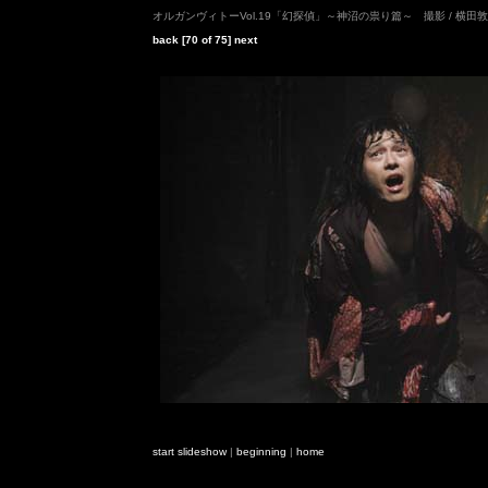
オルガンヴィトーVol.19「幻探偵」～神沼の祟り篇～ 撮影 / 横田
back
[70 of 75]
next
start slideshow
|
beginning
|
home