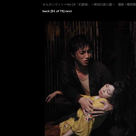
オルガンヴィトーVol.19「幻探偵」～神沼の祟り篇～ 撮影 / 横田
back
[51 of 75]
next