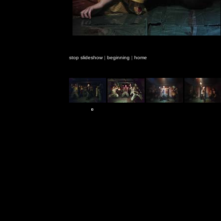
stop slideshow
|
beginning
|
home