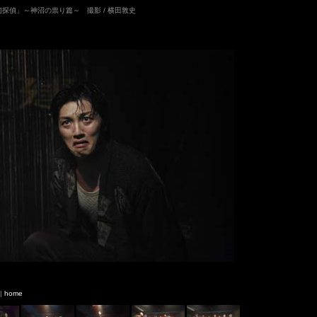
「幻探偵」～神沼の祟り篇～ 撮影 / 横田敦史
|
home