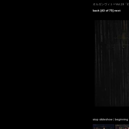
オルガンヴィトーVol.19
back
[43 of 75]
next
stop slideshow
|
beginning